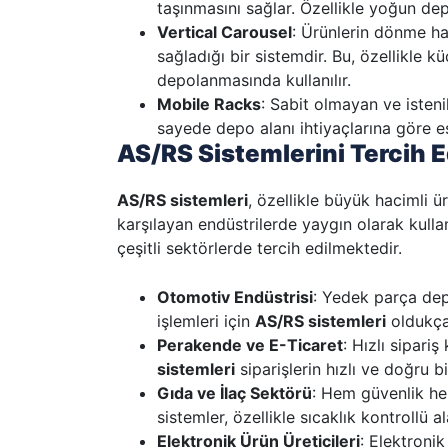
taşınmasını sağlar. Özellikle yoğun dep
Vertical Carousel
: Ürünlerin dönme har
sağladığı bir sistemdir. Bu, özellikle 
depolanmasında kullanılır.
Mobile Racks
: Sabit olmayan ve isteni
sayede depo alanı ihtiyaçlarına göre es
AS/RS Sistemlerini Tercih 
AS/RS sistemleri
, özellikle büyük hacimli 
karşılayan endüstrilerde yaygın olarak kulla
çeşitli sektörlerde tercih edilmektedir.
Otomotiv Endüstrisi
: Yedek parça de
işlemleri için
AS/RS sistemleri
oldukça
Perakende ve E-Ticaret
: Hızlı sipar
sistemleri
siparişlerin hızlı ve doğru b
Gıda ve İlaç Sektörü
: Hem güvenlik he
sistemler, özellikle sıcaklık kontrollü al
Elektronik Ürün Üreticileri
: Elektronik