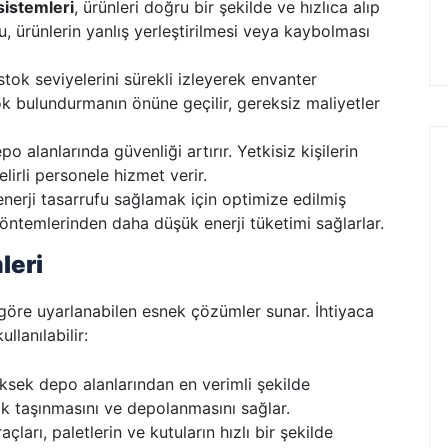
sistemleri
, ürünleri doğru bir şekilde ve hızlıca alıp
. Bu, ürünlerin yanlış yerleştirilmesi veya kaybolması
 stok seviyelerini sürekli izleyerek envanter
stok bulundurmanın önüne geçilir, gereksiz maliyetler
po alanlarında güvenliği artırır. Yetkisiz kişilerin
elirli personele hizmet verir.
enerji tasarrufu sağlamak için optimize edilmiş
öntemlerinden daha düşük enerji tüketimi sağlarlar.
leri
e göre uyarlanabilen esnek çözümler sunar. İhtiyaca
llanılabilir:
üksek depo alanlarından en verimli şekilde
k taşınmasını ve depolanmasını sağlar.
çları, paletlerin ve kutuların hızlı bir şekilde