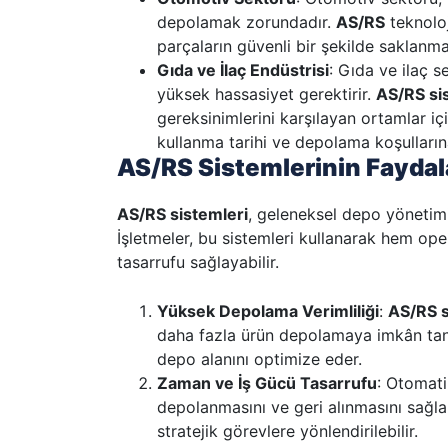
depolamak zorundadır.
AS/RS
teknoloj
parçaların güvenli bir şekilde saklanması
Gıda ve İlaç Endüstrisi
: Gıda ve ilaç s
yüksek hassasiyet gerektirir.
AS/RS si
gereksinimlerini karşılayan ortamlar iç
kullanma tarihi ve depolama koşulların
AS/RS Sistemlerinin Faydal
AS/RS sistemleri
, geleneksel depo yönetim
İşletmeler, bu sistemleri kullanarak hem oper
tasarrufu sağlayabilir.
Yüksek Depolama Verimliliği
:
AS/RS s
daha fazla ürün depolamaya imkân tanı
depo alanını optimize eder.
Zaman ve İş Gücü Tasarrufu
: Otomatik
depolanmasını ve geri alınmasını sağlar
stratejik görevlere yönlendirilebilir.