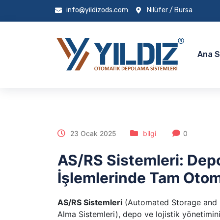
info@yildizods.com
Nilüfer / Bursa
Ana 
23 Ocak 2025
bilgi
0
AS/RS Sistemleri: Dep
İşlemlerinde Tam Oto
AS/RS Sistemleri
(Automated Storage and R
Alma Sistemleri), depo ve lojistik yönetimin