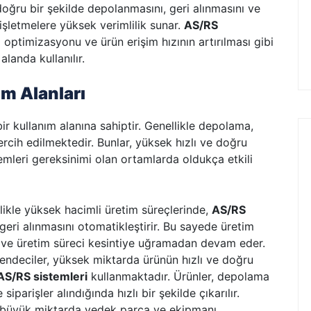
e doğru bir şekilde depolanmasını, geri alınmasını ve
işletmelere yüksek verimlilik sunar.
AS/RS
optimizasyonu ve ürün erişim hızının artırılması gibi
alanda kullanılır.
ım Alanları
 bir kullanım alanına sahiptir. Genellikle depolama,
ercih edilmektedir. Bunlar, yüksek hızlı ve doğru
mleri gereksinimi olan ortamlarda oldukça etkili
llikle yüksek hacimli üretim süreçlerinde,
AS/RS
eri alınmasını otomatikleştirir. Bu sayede üretim
r ve üretim süreci kesintiye uğramadan devam eder.
kendeciler, yüksek miktarda ürünün hızlı ve doğru
AS/RS sistemleri
kullanmaktadır. Ürünler, depolama
siparişler alındığında hızlı bir şekilde çıkarılır.
 büyük miktarda yedek parça ve ekipmanı