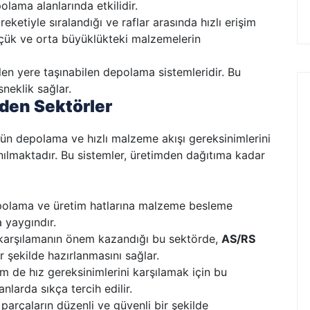
olama alanlarında etkilidir.
eketiyle sıralandığı ve raflar arasında hızlı erişim
küçük ve orta büyüklükteki malzemelerin
len yere taşınabilen depolama sistemleridir. Bu
neklik sağlar.
Eden Sektörler
ürün depolama ve hızlı malzeme akışı gereksinimlerini
nılmaktadır. Bu sistemler, üretimden dağıtıma kadar
polama ve üretim hatlarına malzeme besleme
 yaygındır.
iş karşılamanın önem kazandığı bu sektörde,
AS/RS
ir şekilde hazırlanmasını sağlar.
m de hız gereksinimlerini karşılamak için bu
anlarda sıkça tercih edilir.
 parçaların düzenli ve güvenli bir şekilde