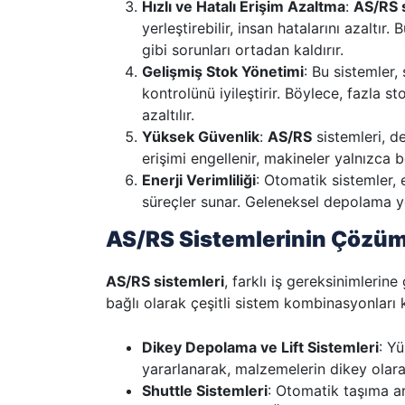
Hızlı ve Hatalı Erişim Azaltma
:
AS/RS 
yerleştirebilir, insan hatalarını azaltır
gibi sorunları ortadan kaldırır.
Gelişmiş Stok Yönetimi
: Bu sistemler,
kontrolünü iyileştirir. Böylece, fazla 
azaltılır.
Yüksek Güvenlik
:
AS/RS
sistemleri, de
erişimi engellenir, makineler yalnızca b
Enerji Verimliliği
: Otomatik sistemler, 
süreçler sunar. Geleneksel depolama y
AS/RS Sistemlerinin Çözüm
AS/RS sistemleri
, farklı iş gereksinimlerin
bağlı olarak çeşitli sistem kombinasyonları ku
Dikey Depolama ve Lift Sistemleri
: Y
yararlanarak, malzemelerin dikey olara
Shuttle Sistemleri
: Otomatik taşıma ara