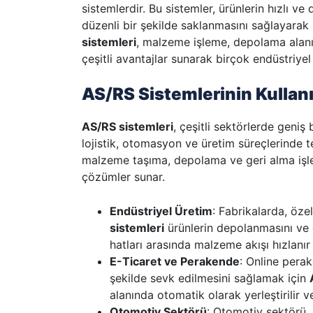
sistemlerdir. Bu sistemler, ürünlerin hızlı v
düzenli bir şekilde saklanmasını sağlayarak 
sistemleri
, malzeme işleme, depolama alanı 
çeşitli avantajlar sunarak birçok endüstriyel 
AS/RS Sistemlerinin Kullan
AS/RS sistemleri
, çeşitli sektörlerde geniş
lojistik, otomasyon ve üretim süreçlerinde t
malzeme taşıma, depolama ve geri alma işle
çözümler sunar.
Endüstriyel Üretim
: Fabrikalarda, öze
sistemleri
ürünlerin depolanmasını ve g
hatları arasında malzeme akışı hızlanı
E-Ticaret ve Perakende
: Online pera
şekilde sevk edilmesini sağlamak için
alanında otomatik olarak yerleştirilir ve 
Otomotiv Sektörü
: Otomotiv sektörü,