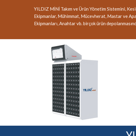
YILDIZ MİNİ Takım ve Ürün Yönetim Sistemini, Kesici
Ekipmanlar, Mühimmat, Mücevherat, Mastar ve Aparat
Ekipmanları, Anahtar vb. birçok ürün depolanmasında
Y