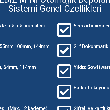
Sistemi Genel Özellikleri
de tek tek ürün alımı
5 sn ortalama er
ği 55mm,100mm, 144mm,
21” Dokunmatik 
mm, 64mm, 114mm
Yıldız Sowftwar
Barkod okuyucu
esi, (Max. 12 kademe)
Şifreli ve kartlı k