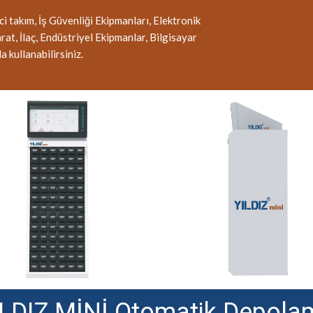
 takım, İş Güvenliği Ekipmanları, Elektronik
, İlaç, Endüstriyel Ekipmanlar, Bilgisayar
 kullanabilirsiniz.
ILDIZ MİNİ Otomatik Depola