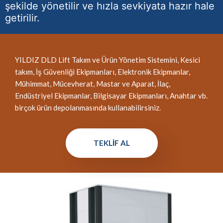
şekilde yönetilir ve hızla sevkiyata hazır hale
getirilir.
YILDIZ DLD Lift Takım ve Ürün Yönetim Sistemini, Kesici
takım, İş Güvenliği Ekipmanları, Elektronik Ekipmanlar,
Mühimmat, Mücevherat, Mastar ve Aparat, İlaç,
Endüstriyel Ekipmanlar, Bilgisayar Ekipmanları, Anahtar vb.
birçok ürün depolanmasında kullanabilirsiniz.
TEKLIF AL