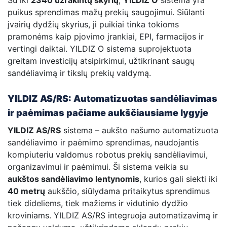
Su iki
2340 užrakintų skyrių
,
YILDIZ O
sistema yra
puikus sprendimas mažų prekių saugojimui. Siūlanti
įvairių dydžių skyrius, ji puikiai tinka tokioms
pramonėms kaip pjovimo įrankiai, EPI, farmacijos ir
vertingi daiktai. YILDIZ O sistema suprojektuota
greitam investicijų atsipirkimui, užtikrinant saugų
sandėliavimą ir tikslų prekių valdymą.
YILDIZ AS/RS: Automatizuotas sandėliavimas
ir paėmimas pačiame aukščiausiame lygyje
YILDIZ AS/RS
sistema – aukšto našumo automatizuota
sandėliavimo ir paėmimo sprendimas, naudojantis
kompiuteriu valdomus robotus prekių sandėliavimui,
organizavimui ir paėmimui. Ši sistema veikia su
aukštos sandėliavimo lentynomis
, kurios gali siekti iki
40 metrų
aukščio, siūlydama pritaikytus sprendimus
tiek dideliems, tiek mažiems ir vidutinio dydžio
kroviniams. YILDIZ AS/RS integruoja automatizavimą ir