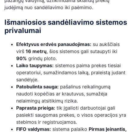
pažangų valdymą, užtikrindama sklandų prekių
judėjimą nuo sandėliavimo iki paėmimo.
Išmaniosios sandėliavimo sistemos
privalumai
Efektyvus erdvės panaudojimas:
su aukščiais
virš
16 metrų
, šios sistemos gali sutaupyti iki
90%
grindų ploto.
Laiko taupymas:
sistemos paima prekes tiesiai
operatoriui, sumažindamos laiką, praleistą judant
sandėlyje.
Patobulinta sauga:
pašalinus reikalingumą
naudoti kopėčias ar krautuvus, sumažėja
nelaimingų atsitikimų rizika.
Paprasta prieiga:
tik įgalioti darbuotojai gali
pasiekti saugomas prekes, o visos operacijos yra
stebimos ir registruojamos.
FIFO valdymas:
sistema palaiko
Pirmas Įeinantis,