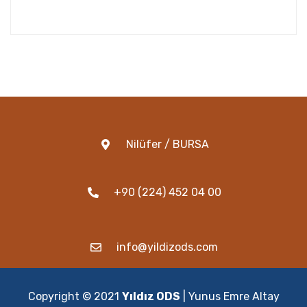
Nilüfer / BURSA
+90 (224) 452 04 00
info@yildizods.com
Copyright © 2021
Yıldız ODS
|
Yunus Emre Altay