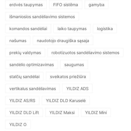
erdvės taupymas
FIFO sistēma
gamyba
išmaniosios sandėliavimo sistemos
komandos sandėliai
laiko taupymas
logistika
našumas
naudotojo draugiška sąsaja
prekių valdymas
robotizuotos sandėliavimo sistemos
sandėlio optimizavimas
saugumas
stalčių sandėliai
sveikatos priežiūra
vertikalus sandėliavimas
YILDIZ ADS
YILDIZ AS/RS
YILDIZ DLD Karuselė
YILDIZ DLD Lift
YILDIZ Maksi
YILDIZ Mini
YILDIZ O