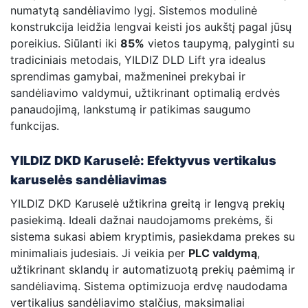
numatytą sandėliavimo lygį. Sistemos modulinė
konstrukcija leidžia lengvai keisti jos aukštį pagal jūsų
poreikius. Siūlanti iki
85%
vietos taupymą, palyginti su
tradiciniais metodais, YILDIZ DLD Lift yra idealus
sprendimas gamybai, mažmeninei prekybai ir
sandėliavimo valdymui, užtikrinant optimalią erdvės
panaudojimą, lankstumą ir patikimas saugumo
funkcijas.
YILDIZ DKD Karuselė: Efektyvus vertikalus
karuselės sandėliavimas
YILDIZ DKD Karuselė užtikrina greitą ir lengvą prekių
pasiekimą. Ideali dažnai naudojamoms prekėms, ši
sistema sukasi abiem kryptimis, pasiekdama prekes su
minimaliais judesiais. Ji veikia per
PLC valdymą
,
užtikrinant sklandų ir automatizuotą prekių paėmimą ir
sandėliavimą. Sistema optimizuoja erdvę naudodama
vertikalius sandėliavimo stalčius, maksimaliai