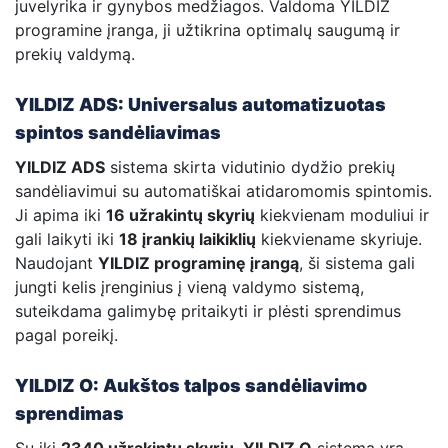
juvelyrika ir gynybos medžiagos. Valdoma YILDIZ
programine įranga, ji užtikrina optimalų saugumą ir
prekių valdymą.
YILDIZ ADS: Universalus automatizuotas
spintos sandėliavimas
YILDIZ ADS
sistema skirta vidutinio dydžio prekių
sandėliavimui su automatiškai atidaromomis spintomis.
Ji apima iki
16 užrakintų skyrių
kiekvienam moduliui ir
gali laikyti iki
18 įrankių laikiklių
kiekviename skyriuje.
Naudojant
YILDIZ programinę įrangą
, ši sistema gali
jungti kelis įrenginius į vieną valdymo sistemą,
suteikdama galimybę pritaikyti ir plėsti sprendimus
pagal poreikį.
YILDIZ O: Aukštos talpos sandėliavimo
sprendimas