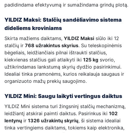
padidindama efektyvumą ir sumažindama grindų plotą.
YILDIZ Maksi: Stalčių sandėliavimo sistema
dideliems kroviniams
Skirta mažiems daiktams,
YILDIZ Maksi
siūlo iki 12
stalčių ir
768 užrakintus skyrius
. Su teleskopinėmis
bėgeliais, leidžiančiais pilnai ištraukti stalčius,
kiekvienas stalčius gali atlaikyti iki
125 kg
svorio,
užtikrindamas lankstumą skyrių dydžio pasirinkimui.
Idealiai tinka pramonėms, kurios reikalauja saugaus ir
organizuoto mažų prekių saugojimo.
YILDIZ Mini: Saugu laikyti vertingus daiktus
YILDIZ Mini sistema turi žingsninį stalčių mechanizmą,
leidžiantį atskirai paimti daiktus. Pasirinkus iki
102
lentynų
ir
1326 užrakintų skyrių
, ši sistema idealiai
tinka vertingiems daiktams, tokiems kaip elektronika,