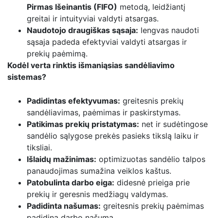
Pirmas Išeinantis (FIFO)
metodą, leidžiantį
greitai ir intuityviai valdyti atsargas.
Naudotojo draugiškas sąsaja:
lengvas naudoti
sąsaja padeda efektyviai valdyti atsargas ir
prekių paėmimą.
Kodėl verta rinktis išmaniąsias sandėliavimo
sistemas?
Padidintas efektyvumas:
greitesnis prekių
sandėliavimas, paėmimas ir paskirstymas.
Patikimas prekių pristatymas:
net ir sudėtingose
sandėlio sąlygose prekės pasieks tikslą laiku ir
tiksliai.
Išlaidų mažinimas:
optimizuotas sandėlio talpos
panaudojimas sumažina veiklos kaštus.
Patobulinta darbo eiga:
didesnė prieiga prie
prekių ir geresnis medžiagų valdymas.
Padidinta našumas:
greitesnis prekių paėmimas
padidina darbo našumą.