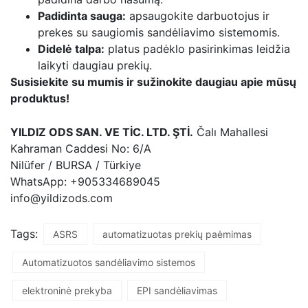
Padidinta sauga:
apsaugokite darbuotojus ir
prekes su saugiomis sandėliavimo sistemomis.
Didelė talpa:
platus padėklo pasirinkimas leidžia
laikyti daugiau prekių.
Susisiekite su mumis ir sužinokite daugiau apie mūsų
produktus!
YILDIZ ODS SAN. VE TİC. LTD. ŞTİ.
Čalı Mahallesi
Kahraman Caddesi No: 6/A
Nilüfer / BURSA / Türkiye
WhatsApp: +905334689045
info@yildizods.com
Tags:
ASRS
automatizuotas prekių paėmimas
Automatizuotos sandėliavimo sistemos
elektroninė prekyba
EPI sandėliavimas