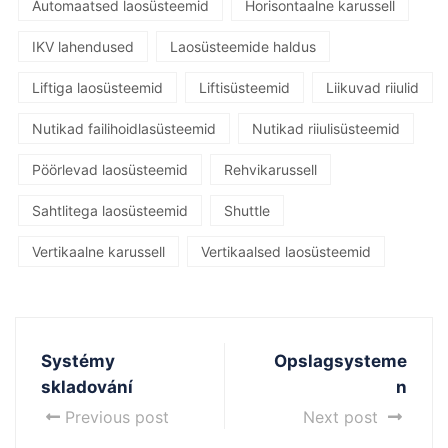
Automaatsed laosüsteemid
Horisontaalne karussell
IKV lahendused
Laosüsteemide haldus
Liftiga laosüsteemid
Liftisüsteemid
Liikuvad riiulid
Nutikad failihoidlasüsteemid
Nutikad riiulisüsteemid
Pöörlevad laosüsteemid
Rehvikarussell
Sahtlitega laosüsteemid
Shuttle
Vertikaalne karussell
Vertikaalsed laosüsteemid
Systémy
Opslagsysteme
skladování
n
Previous post
Next post