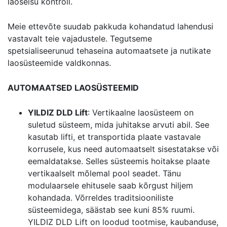
laoseisu kontroll.
Meie ettevõte suudab pakkuda kohandatud lahendusi
vastavalt teie vajadustele. Tegutseme
spetsialiseerunud tehaseina automaatsete ja nutikate
laosüsteemide valdkonnas.
AUTOMAATSED LAOSÜSTEEMID
YILDIZ DLD Lift
: Vertikaalne laosüsteem on
suletud süsteem, mida juhitakse arvuti abil. See
kasutab lifti, et transportida plaate vastavale
korrusele, kus need automaatselt sisestatakse või
eemaldatakse. Selles süsteemis hoitakse plaate
vertikaalselt mõlemal pool seadet. Tänu
modulaarsele ehitusele saab kõrgust hiljem
kohandada. Võrreldes traditsiooniliste
süsteemidega, säästab see kuni 85% ruumi.
YILDIZ DLD Lift on loodud tootmise, kaubanduse,