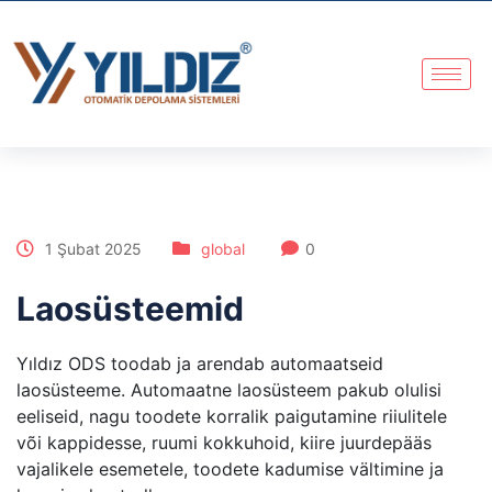
1 Şubat 2025
global
0
Laosüsteemid
Yıldız ODS toodab ja arendab automaatseid
laosüsteeme. Automaatne laosüsteem pakub olulisi
eeliseid, nagu toodete korralik paigutamine riiulitele
või kappidesse, ruumi kokkuhoid, kiire juurdepääs
vajalikele esemetele, toodete kadumise vältimine ja