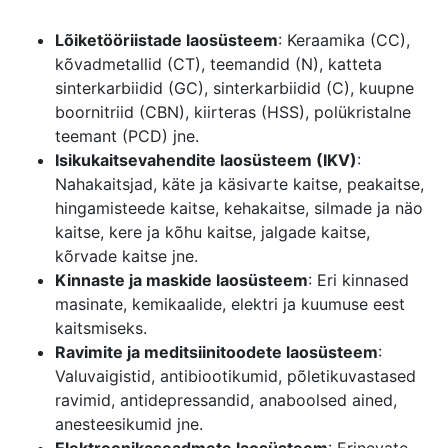
Lõiketööriistade laosüsteem
: Keraamika (CC),
kõvadmetallid (CT), teemandid (N), katteta
sinterkarbiidid (GC), sinterkarbiidid (C), kuupne
boornitriid (CBN), kiirteras (HSS), polükristalne
teemant (PCD) jne.
Isikukaitsevahendite laosüsteem (IKV)
:
Nahakaitsjad, käte ja käsivarte kaitse, peakaitse,
hingamisteede kaitse, kehakaitse, silmade ja näo
kaitse, kere ja kõhu kaitse, jalgade kaitse,
kõrvade kaitse jne.
Kinnaste ja maskide laosüsteem
: Eri kinnased
masinate, kemikaalide, elektri ja kuumuse eest
kaitsmiseks.
Ravimite ja meditsiinitoodete laosüsteem
:
Valuvaigistid, antibiootikumid, põletikuvastased
ravimid, antidepressandid, anaboolsed ained,
anesteesikumid jne.