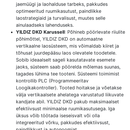
jaemüügi ja laohalduse tarbeks, pakkudes
optimeeritud ruumikasutust, paindlikke
laostrategiaid ja turvalisust, muutes selle
ainulaadseks lahenduseks.
YILDIZ DKD Karussell
: Põhineb pöörlevate riiulite
põhimõttel, YILDIZ DKD on automaatne
vertikaalne laosüsteem, mis võimaldab kiiret ja
tõhusat juurdepääsu laos olevatele toodetele.
Sobib ideaalselt sageli kasutatavate esemete
jaoks, süsteem saab pöörelda mõlemas suunas,
tagades lühima tee tooteni. Süsteemi toimimist
kontrollib PLC (Programmeeritav
Loogikakontroller). Tooted hoitakse ja võetakse
välja vertikaalsete ahelatega varustatud liikuvate
kandjate abil. YILDIZ DKD pakub maksimaalset
efektiivsust minimaalse ruumikasutusega. Iga
üksus võib töötada iseseisvalt või olla
integreeritud võrku, pakkudes efektiivsust,
paindlikkust ja autonoomiat.