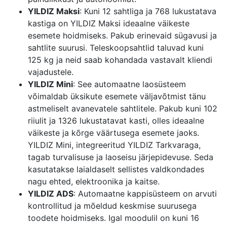
YILDIZ Maksi
: Kuni 12 sahtliga ja 768 lukustatava
kastiga on YILDIZ Maksi ideaalne väikeste
esemete hoidmiseks. Pakub erinevaid sügavusi ja
sahtlite suurusi. Teleskoopsahtlid taluvad kuni
125 kg ja neid saab kohandada vastavalt kliendi
vajadustele.
YILDIZ Mini
: See automaatne laosüsteem
võimaldab üksikute esemete väljavõtmist tänu
astmeliselt avanevatele sahtlitele. Pakub kuni 102
riiulit ja 1326 lukustatavat kasti, olles ideaalne
väikeste ja kõrge väärtusega esemete jaoks.
YILDIZ Mini, integreeritud YILDIZ Tarkvaraga,
tagab turvalisuse ja laoseisu järjepidevuse. Seda
kasutatakse laialdaselt sellistes valdkondades
nagu ehted, elektroonika ja kaitse.
YILDIZ ADS
: Automaatne kappisüsteem on arvuti
kontrollitud ja mõeldud keskmise suurusega
toodete hoidmiseks. Igal moodulil on kuni 16