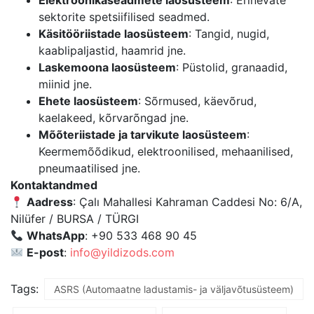
Elektroonikaseadmete laosüsteem
: Erinevate
sektorite spetsiifilised seadmed.
Käsitööriistade laosüsteem
: Tangid, nugid,
kaablipaljastid, haamrid jne.
Laskemoona laosüsteem
: Püstolid, granaadid,
miinid jne.
Ehete laosüsteem
: Sõrmused, käevõrud,
kaelakeed, kõrvarõngad jne.
Mõõteriistade ja tarvikute laosüsteem
:
Keermemõõdikud, elektroonilised, mehaanilised,
pneumaatilised jne.
Kontaktandmed
Aadress
: Çalı Mahallesi Kahraman Caddesi No: 6/A,
Nilüfer / BURSA / TÜRGI
WhatsApp
: +90 533 468 90 45
E-post
:
info@yildizods.com
Tags:
ASRS (Automaatne ladustamis- ja väljavõtusüsteem)