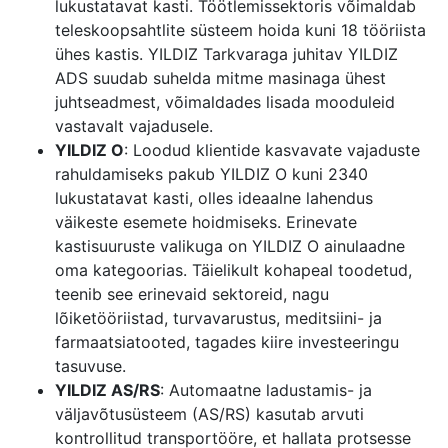
lukustatavat kasti. Töötlemissektoris võimaldab
teleskoopsahtlite süsteem hoida kuni 18 tööriista
ühes kastis. YILDIZ Tarkvaraga juhitav YILDIZ
ADS suudab suhelda mitme masinaga ühest
juhtseadmest, võimaldades lisada mooduleid
vastavalt vajadusele.
YILDIZ O
: Loodud klientide kasvavate vajaduste
rahuldamiseks pakub YILDIZ O kuni 2340
lukustatavat kasti, olles ideaalne lahendus
väikeste esemete hoidmiseks. Erinevate
kastisuuruste valikuga on YILDIZ O ainulaadne
oma kategoorias. Täielikult kohapeal toodetud,
teenib see erinevaid sektoreid, nagu
lõiketööriistad, turvavarustus, meditsiini- ja
farmaatsiatooted, tagades kiire investeeringu
tasuvuse.
YILDIZ AS/RS
: Automaatne ladustamis- ja
väljavõtusüsteem (AS/RS) kasutab arvuti
kontrollitud transportööre, et hallata protsesse