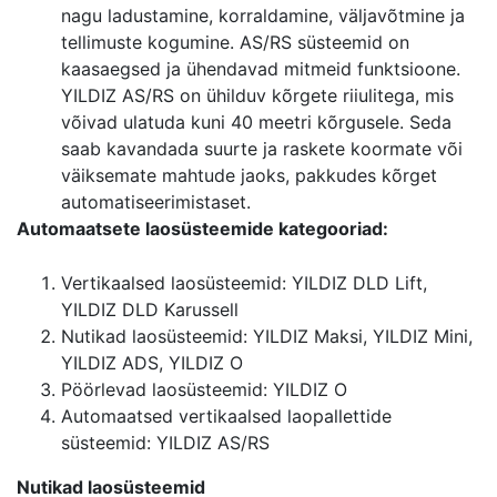
nagu ladustamine, korraldamine, väljavõtmine ja
tellimuste kogumine. AS/RS süsteemid on
kaasaegsed ja ühendavad mitmeid funktsioone.
YILDIZ AS/RS on ühilduv kõrgete riiulitega, mis
võivad ulatuda kuni 40 meetri kõrgusele. Seda
saab kavandada suurte ja raskete koormate või
väiksemate mahtude jaoks, pakkudes kõrget
automatiseerimistaset.
Automaatsete laosüsteemide kategooriad:
Vertikaalsed laosüsteemid: YILDIZ DLD Lift,
YILDIZ DLD Karussell
Nutikad laosüsteemid: YILDIZ Maksi, YILDIZ Mini,
YILDIZ ADS, YILDIZ O
Pöörlevad laosüsteemid: YILDIZ O
Automaatsed vertikaalsed laopallettide
süsteemid: YILDIZ AS/RS
Nutikad laosüsteemid