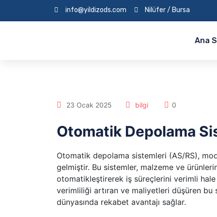
info@yildizods.com
Nilüfer / Bursa
Ana 
23 Ocak 2025
bilgi
0
Otomatik Depolama Sis
Otomatik depolama sistemleri (AS/RS), mode
gelmiştir. Bu sistemler, malzeme ve ürünler
otomatikleştirerek iş süreçlerini verimli hal
verimliliği artıran ve maliyetleri düşüren b
dünyasında rekabet avantajı sağlar.