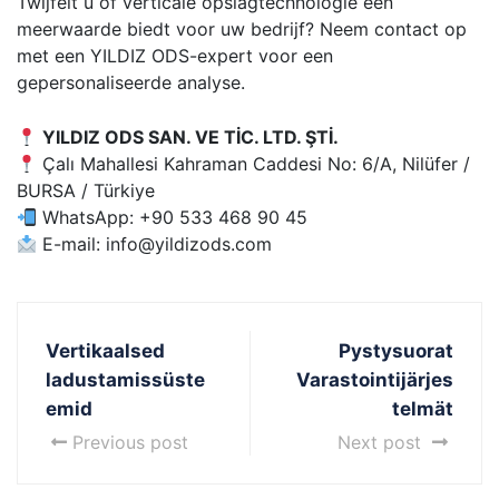
Twijfelt u of verticale opslagtechnologie een
meerwaarde biedt voor uw bedrijf? Neem contact op
met een YILDIZ ODS-expert voor een
gepersonaliseerde analyse.
YILDIZ ODS SAN. VE TİC. LTD. ŞTİ.
Çalı Mahallesi Kahraman Caddesi No: 6/A, Nilüfer /
BURSA / Türkiye
WhatsApp: +90 533 468 90 45
E-mail:
info@yildizods.com
Vertikaalsed
Pystysuorat
ladustamissüste
Varastointijärjes
emid
telmät
Previous post
Next post